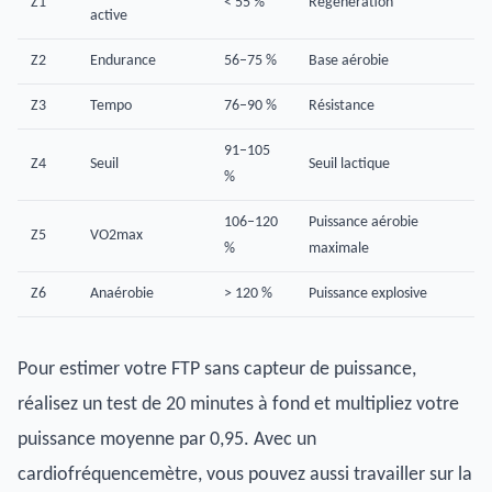
Z1
< 55 %
Régénération
active
Z2
Endurance
56–75 %
Base aérobie
Z3
Tempo
76–90 %
Résistance
91–105
Z4
Seuil
Seuil lactique
%
106–120
Puissance aérobie
Z5
VO2max
%
maximale
Z6
Anaérobie
> 120 %
Puissance explosive
Pour estimer votre FTP sans capteur de puissance,
réalisez un test de 20 minutes à fond et multipliez votre
puissance moyenne par 0,95. Avec un
cardiofréquencemètre, vous pouvez aussi travailler sur la