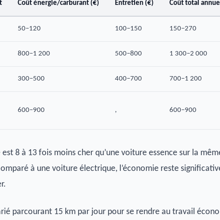
t
Coût énergie/carburant (€)
Entretien (€)
Coût total annue
50–120
100–150
150–270
800–1 200
500–800
1 300–2 000
300–500
400–700
700–1 200
600–900
,
600–900
e est 8 à 13 fois moins cher qu’une voiture essence sur la mêm
mparé à une voiture électrique, l’économie reste significative
r.
arié parcourant 15 km par jour pour se rendre au travail écon