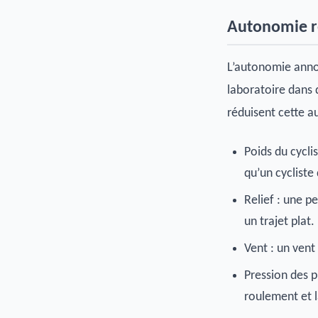
Autonomie rée
L’autonomie annon
laboratoire dans d
réduisent cette a
Poids du cycli
qu’un cycliste
Relief : une 
un trajet plat.
Vent : un vent
Pression des p
roulement et 