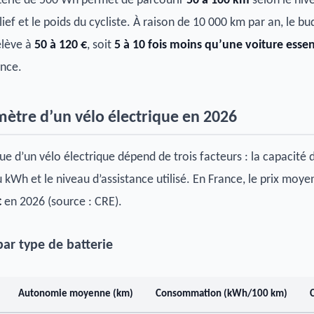
terie de 500 Wh permet de parcourir
50 à 100 km
selon le niv
elief et le poids du cycliste. À raison de 10 000 km par an, le bu
élève à
50 à 120 €
, soit
5 à 10 fois moins qu’une voiture esse
ance.
mètre d’un vélo électrique en 2026
e d’un vélo électrique dépend de trois facteurs : la capacité d
du kWh et le niveau d’assistance utilisé. En France, le prix moye
€
en 2026 (source : CRE).
 par type de batterie
Autonomie moyenne (km)
Consommation (kWh/100 km)