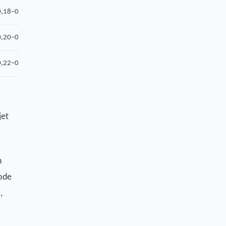
0,18–0,26
0,20–0,33
0,22–0,35
jet
n
mode
,