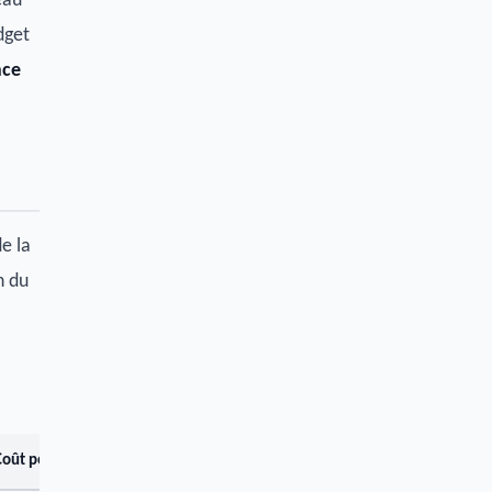
eau
dget
nce
e la
n du
Coût pour 100 km (€)