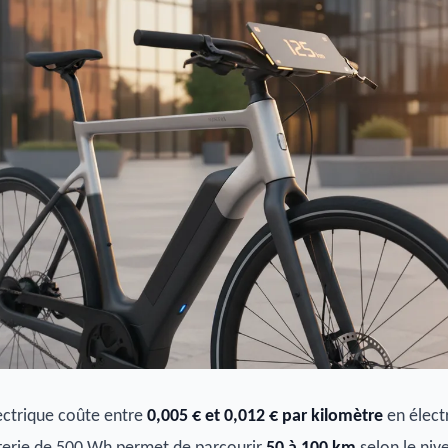
ectrique coûte entre
0,005 € et 0,012 € par kilomètre
en électr