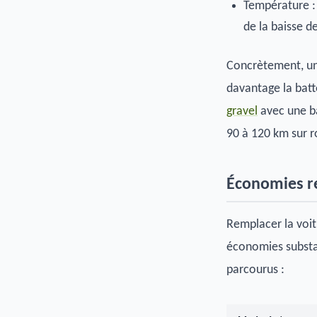
Température : 
de la baisse d
Concrètement, un 
davantage la batt
gravel
avec une ba
90 à 120 km sur r
Économies ré
Remplacer la voit
économies substa
parcourus :