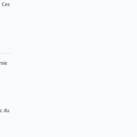
. Ces
é
omie
nc du