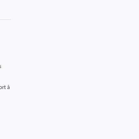
s
ort à