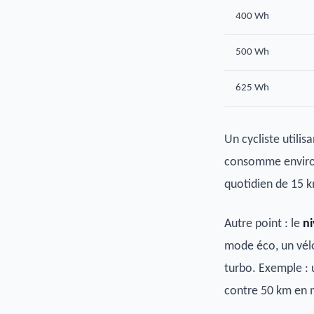
400 Wh
500 Wh
625 Wh
Un cycliste utili
consomme envir
quotidien de 15 k
Autre point : le
ni
mode éco, un vélo
turbo. Exemple :
contre 50 km en 