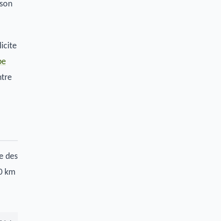
ison
icite
pe
ntre
e des
00 km