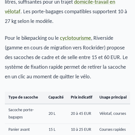
litres, suffisantes pour un trajet
domicile-travail en
vélotaf
. Les porte-bagages compatibles supportent 10 à
27 kg selon le modèle.
Pour le bikepacking ou le
cyclotourisme
, Riverside
(gamme en cours de migration vers Rockrider) propose
des sacoches de cadre et de selle entre 15 et 60 EUR. Le
système de fixation rapide permet de retirer la sacoche
en un clic au moment de quitter le vélo.
Type de sacoche
Capacité
Prix indicatif
Usage principal
Sacoche porte-
20 L
20 à 45 EUR
Vélotaf, courses
bagages
Panier avant
15 L
10 à 25 EUR
Courses rapides