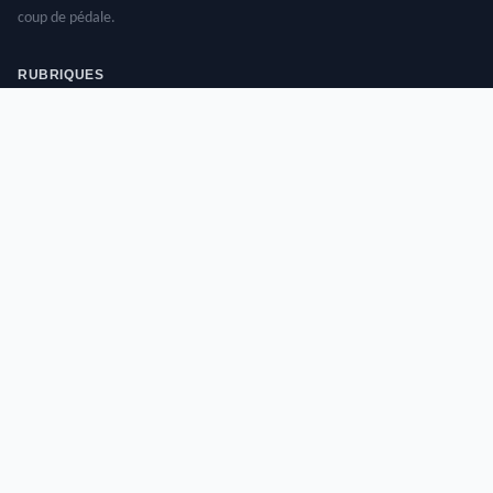
coup de pédale.
RUBRIQUES
Cyclisme Sportif
Mobilité Vélo
Santé Cycliste
Cyclotourisme
INFORMATIONS
À propos
Mentions légales
Contact