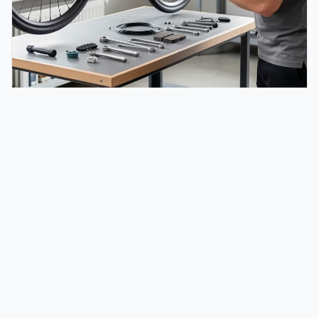
Réparateur vélo à domicile : tarifs, services et
choix en 2026
Découvrez les tarifs des réparateurs vélo à domicile en 2026, les
services proposés et comment choisir un professionnel pour
entretenir ou réparer votre monture sans vous déplacer.
Le guide complet du cycliste : entraînement, mobilité urbaine, santé