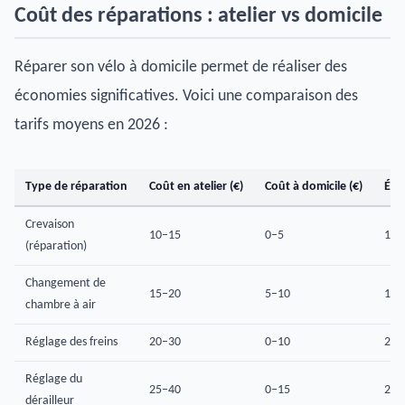
Coût des réparations : atelier vs domicile
Réparer son vélo à domicile permet de réaliser des
économies significatives. Voici une comparaison des
tarifs moyens en 2026 :
Type de réparation
Coût en atelier (€)
Coût à domicile (€)
Éco
Crevaison
10–15
0–5
10–
(réparation)
Changement de
15–20
5–10
10–
chambre à air
Réglage des freins
20–30
0–10
20–
Réglage du
25–40
0–15
25–
dérailleur