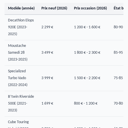
Modèle (année)
Prix neuf (2026)
Prix occasion (2026)
État bat
Decathlon Elops
920E (2023-
2 299 €
1 200 € - 1 600 €
80-90 %
2025)
Moustache
Samedi 28
3 499 €
1 800 € - 2 300 €
85-95 %
(2023-2025)
Specialized
Turbo Vado
3 999 €
1 500 € - 2 200 €
75-85 %
(2022-2024)
B’twin Riverside
500E (2021-
1 699 €
800 € - 1 200 €
70-80 %
2023)
Cube Touring